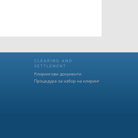
CLEARING AND
SETTLEMENT
Клирингови документи
Процедура за избор на клиринг