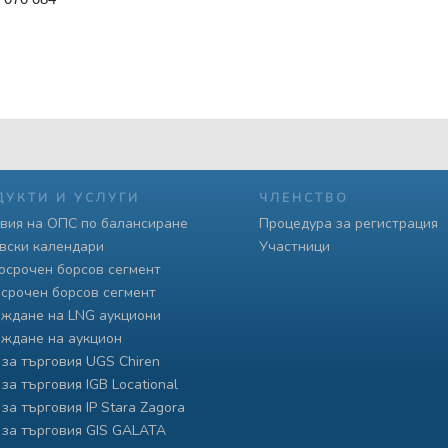
ДУКТИ И УСЛУГИ
ЧЛЕНСТВО
вия на ОПС по балансиране
Процедура за регистрация
вски календари
Участници
осрочен борсов сегмент
срочен борсов сегмент
ждане на LNG аукциони
ждане на аукцион
 за търговия UGS Chiren
 за търговия IGB Locational
 за търговия IP Stara Zagora
 за търговия GIS GALATA