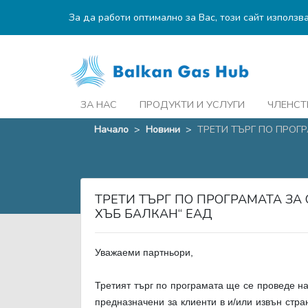
За да работи оптимално за Вас, този сайт използв
ЗА НАС
ПРОДУКТИ И УСЛУГИ
ЧЛЕНСТ
Начало
>
Новини
>
ТРЕТИ ТЪРГ ПО ПРОГРА
ТРЕТИ ТЪРГ ПО ПРОГРАМАТА ЗА
ХЪБ БАЛКАН“ ЕАД
Уважаеми партньори,
Третият търг по програмата ще се
проведе на
предназначени за клиенти в и/или извън стр