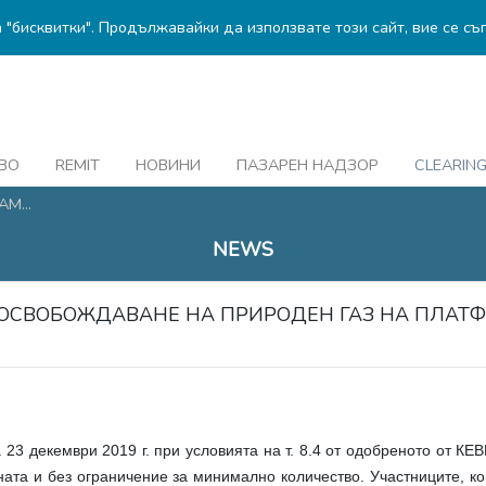
а "бисквитки". Продължавайки да използвате този сайт, вие се съ
ВО
REMIT
НОВИНИ
ПАЗАРЕН НАДЗОР
CLEARIN
М...
NEWS
 ОСВОБОЖДАВАНЕ НА ПРИРОДЕН ГАЗ НА ПЛАТФ
 23 декември 2019 г. при условията на т. 8.4 от одобреното от К
аната и без ограничение за минимално количество. Участниците, к