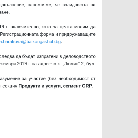
 допълнение, напомняме, че валидността на
ване.
19 г. включително, като за целта молим да
 Регистрационната форма и придружаващите
a.barakova@balkangashub.bg
.
следва да бъдат изпратени в деловодството
мври 2019 г. на адрес: ж.к. „Люлин“ 2, бул.
азумение за участие (без необходимост от
от секция
Продукти и услуги, сегмент
GRP
.