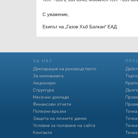
С уважение,
Екипът на „Газов Хъб Балкан“ ЕАД
ЗА НАС
ПРО
Декларация на ръководството
Дейст
За компанията
Търго
Акционери
Кратк
Структура
Дълго
Месечни доклади
Прове
Финансови отчети
Прове
Полезни връзки
Точка
Защита на личните данни
Точка
Условия за ползване на сайта
Точка
Контакти
Точка