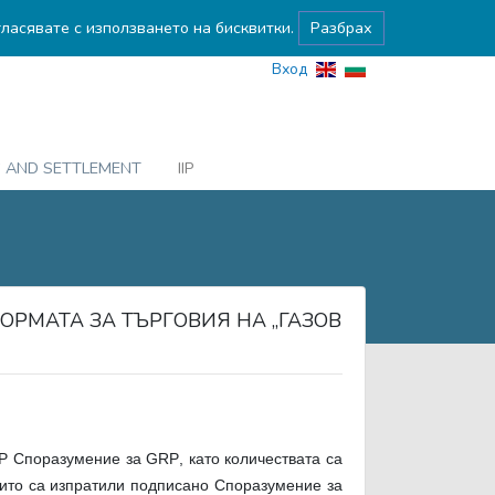
гласявате с използването на бисквитки.
Разбрах
Вход
G AND SETTLEMENT
IIP
ОРМАТА ЗА ТЪРГОВИЯ НА „ГАЗОВ
ЕВР Споразумение за
GRP
, като количествата са
оито са изпратили подписано Споразумение за