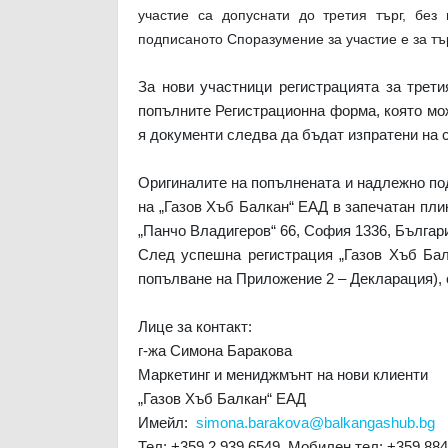
участие са допуснати до третия търг, без
подписаното Споразумение за участие е за тър
За нови участници регистрацията за трети
попълните Регистрационна форма, която мо
я документи следва да бъдат изпратени на
Оригиналите на попълнената и надлежно по
на „Газов Хъб Балкан“ ЕАД в запечатан плик
„Панчо Владигеров“ 66, София 1336, Българ
След успешна регистрация „Газов Хъб Бал
попълване на Приложение 2 – Декларация), с
Лице за контакт:
г-жа Симона Баракова
Маркетинг и мениджмънт на нови клиенти
„Газов Хъб Балкан“ ЕАД
Имейл:
simona.barakova@balkangashub.bg
Тел: +359 2 939 6549, Мобилен тел: +359 884