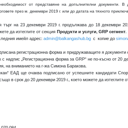
 необходимост от представяне на допълнителни документи. В
говете през м. декември 2019 г. или до датата на тяхното приключ
я търг на 23 декември 2019 г. продължава до 18 декември 20
жете да изтеглите от секция
Продукти и услуги, GRP сегмент
.
 следния имейл адрес:
admin@balkangashub.bg
с копие до
simon
дписана регистрационна форма и придружаващите я документи 
 с надпис „Регистрационна форма за GRP“ не по-късно от 20 деке
ия
,
на вниманието на г-жа Симона Баракова.
кан“ ЕАД ще очаква подписано от успешните кандидати Спор
ъщо в срок до 20 декември 2019 г., което можете да изтеглите 
 070 084