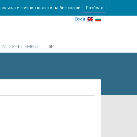
гласявате с използването на бисквитки.
Разбрах
Вход
G AND SETTLEMENT
IIP