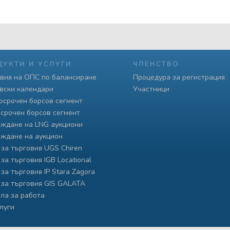
ДУКТИ И УСЛУГИ
ЧЛЕНСТВО
вия на ОПС по балансиране
Процедура за регистрация
вски календари
Участници
осрочен борсов сегмент
срочен борсов сегмент
ждане на LNG аукциони
ждане на аукцион
 за търговия UGS Chiren
 за търговия IGB Locational
 за търговия IP Stara Zagora
 за търговия GIS GALATA
ла за работа
слуги