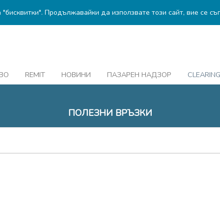
а "бисквитки". Продължавайки да използвате този сайт, вие се съ
ВО
REMIT
НОВИНИ
ПАЗАРЕН НАДЗОР
CLEARIN
ПОЛЕЗНИ ВРЪЗКИ