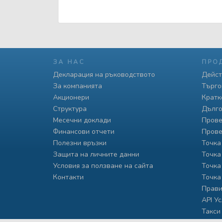
ЗА НАС
ПРО
Декларация на ръководството
Дейст
За компанията
Търго
Акционери
Кратк
Структура
Дълго
Месечни доклади
Прове
Финансови отчети
Прове
Полезни връзки
Точка
Защита на личните данни
Точка
Условия за ползване на сайта
Точка
Контакти
Точка
Прави
API У
Такси