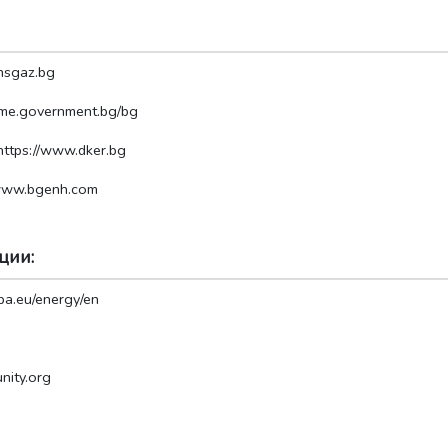
nsgaz.bg
.me.government.bg/bg
https://www.dker.bg
/www.bgenh.com
ции:
opa.eu/energy/en
nity.org