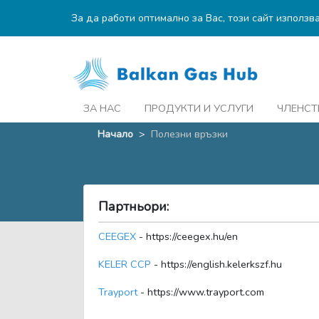
За да работи оптимално за Вас, този сайт използв
ЗА НАС
ПРОДУКТИ И УСЛУГИ
ЧЛЕНСТ
Начало
>
Полезни връзки
Партньори:
CEEGEX
- https://ceegex.hu/en
KELER CCP
- https://english.kelerkszf.hu
Trayport
- https://www.trayport.com