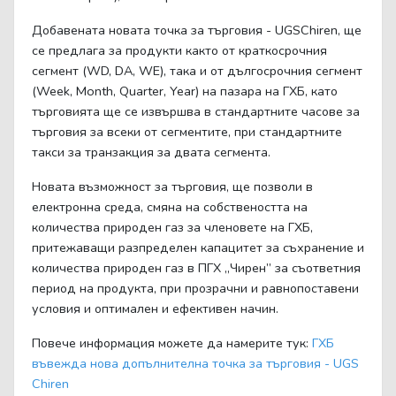
Добавената новата точка за търговия - UGSChiren, ще
се предлага за продукти както от краткосрочния
сегмент (WD, DA, WE), така и от дългосрочния сегмент
(Week, Month, Quarter, Year) на пазара на ГХБ, като
търговията ще се извършва в стандартните часове за
търговия за всеки от сегментите, при стандартните
такси за транзакция за двата сегмента.
Новата възможност за търговия, ще позволи в
електронна среда, смяна на собствеността на
количества природен газ за членовете на ГХБ,
притежаващи разпределен капацитет за съхранение и
количества природен газ в ПГХ „Чирен” за съответния
период на продукта, при прозрачни и равнопоставени
условия и оптимален и ефективен начин.
Повече информация можете да намерите тук:
ГХБ
въвежда нова допълнителна точка за търговия - UGS
Chiren