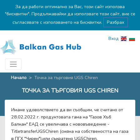
За да работи оптимално за Вас, този сайт използва
"бисквитки". Продължавайки да използвате този сайт, вие се
съгласявате с използването на бисквитки.
Разбрах
Вход
Начало
>
Точка за търговия UGS Chiren
ТОЧКА ЗА ТЪРГОВИЯ UGS CHIREN
Имаме удоволствието да ви съобщим, че считано от
28.02.2022 г. продуктовата гама на "Газов Хъб
Балкан" ЕАД се увеличава с нововъведение -
TitletransferUGSChiren (смяна на собствеността на газа
в ПГХ "Чирен"),или съкратено UGSChiren.