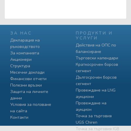
ЗА НАС
ПРОДУКТИ И
УСЛУГИ
Декларация на
Действия на ОПС по
ръководството
балансиране
За компанията
Търговски календари
Акционери
Краткосрочен борсов
Структура
сегмент
Месечни доклади
Дългосрочен борсов
Финансови отчети
сегмент
Полезни връзки
Провеждане на LNG
Защита на личните
аукциони
данни
Провеждане на
Условия за ползване
аукцион
на сайта
Точка за търговия
Контакти
UGS Chiren
Точка за търговия IGB