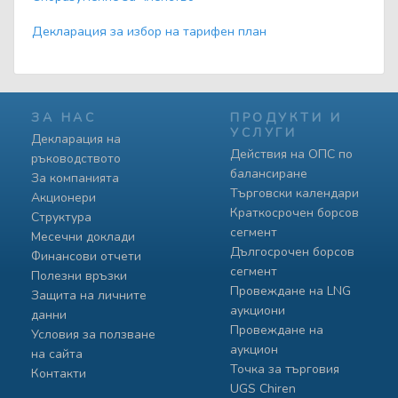
Декларация за избор на тарифен план
ЗА НАС
ПРОДУКТИ И
УСЛУГИ
Декларация на
Действия на ОПС по
ръководството
балансиране
За компанията
Търговски календари
Акционери
Краткосрочен борсов
Структура
сегмент
Месечни доклади
Дългосрочен борсов
Финансови отчети
сегмент
Полезни връзки
Провеждане на LNG
Защита на личните
аукциони
данни
Провеждане на
Условия за ползване
аукцион
на сайта
Точка за търговия
Контакти
UGS Chiren