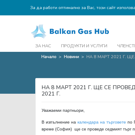
За да работи оптимално за Вас, този сайт използв
ЗА НАС
ПРОДУКТИ И УСЛУГИ
ЧЛЕНСТ
Начало
>
Новини
>
НА 8 МАРТ 2021 Г. ЩЕ..
НА 8 МАРТ 2021 Г. ЩЕ СЕ ПРО
2021 Г.
Уважаеми партньори,
В изпълнение на
календара на търговете
по П
време (София) ще се проведе седмият търг 