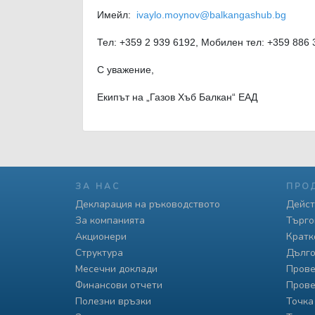
Имейл:
ivaylo.moynov@balkangashub.bg
Тел: +359 2 939 6192, Мобилен тел: +359 886 
С уважение,
Екипът на „Газов Хъб Балкан“ ЕАД
ЗА НАС
ПРО
Декларация на ръководството
Дейст
За компанията
Търго
Акционери
Кратк
Структура
Дълго
Месечни доклади
Прове
Финансови отчети
Прове
Полезни връзки
Точка