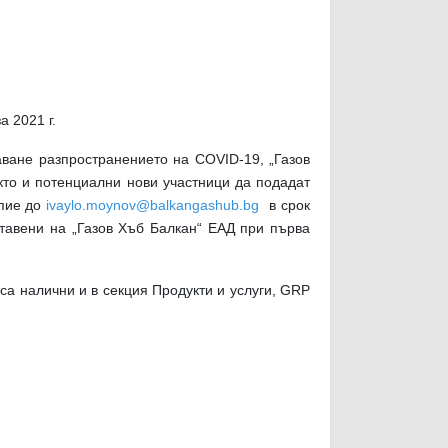
 2021 г.
аване разпространението на COVID-19, „Газов
кто и потенциални нови участници да подадат
пие до
ivaylo.moynov@balkangashub.bg
в срок
оставени на „Газов Хъб Балкан“ ЕАД при първа
 са налични и в секция Продукти и услуги, GRP