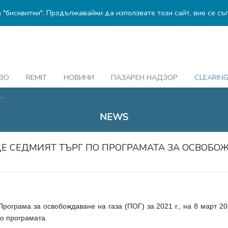
а "бисквитки". Продължавайки да използвате този сайт, вие се съ
ВО
REMIT
НОВИНИ
ПАЗАРЕН НАДЗОР
CLEARIN
.
NEWS
ВЕДЕ СЕДМИЯТ ТЪРГ ПО ПРОГРАМАТА ЗА ОСВОБО
рограма за освобождаване на газа (ПОГ) за 2021 г., на 8 март 202
по програмата.