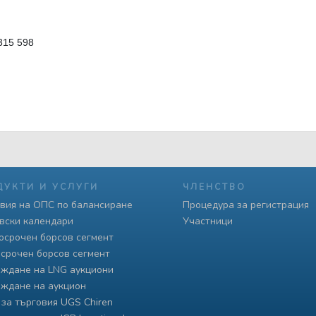
315 598
ДУКТИ И УСЛУГИ
ЧЛЕНСТВО
вия на ОПС по балансиране
Процедура за регистрация
вски календари
Участници
осрочен борсов сегмент
срочен борсов сегмент
ждане на LNG аукциони
ждане на аукцион
 за търговия UGS Chiren