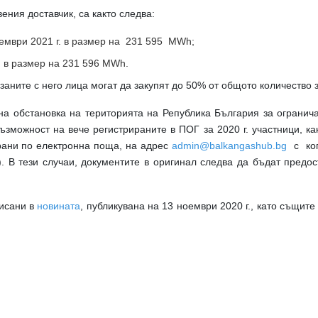
ения доставчик, са както следва:
мври 2021 г. в размер на 231 595
MWh;
 в размер на 231 59
6
MWh.
ните с него лица могат да закупят до 50% от общото количество за
а обстановка на територията на Република България за огранич
зможност на вече регистрираните в ПОГ за 2020 г. участници, ка
рани по електронна поща, на адрес
admin@balkangashub.bg
с ко
к). В тези случаи, документите в оригинал следва да бъдат пред
исани в
новината
, публикувана на 13 ноември 2020 г., като същите