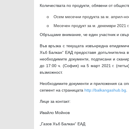
Количествата по продукти, обявени от обществ
o Осем месечни продукта за м. април-ное
o Месечен продукт за м. декември 2021 г.
Обръщаме внимание, че един участник и свърза
Във връзка с текущата извънредна епидемичн
Хъб Балкан“ ЕАД предоставя допълнителна въ
необходимите документи, подписани и скани
до 17:00 ч. (София) на 5 март 2021 г. (петъ
възможност.
Необходимите документи и приложения са оп
сегмент на страницата
http://balkangashub.bg
.
Лице за контакт:
Ивайло Мойнов
„Газов Хъб Балкан“ ЕАД