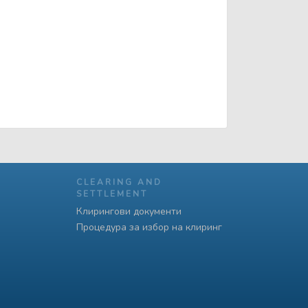
CLEARING AND
SETTLEMENT
Клирингови документи
Процедура за избор на клиринг