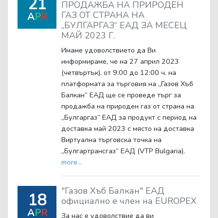
21
ПРОДАЖБА НА ПРИРОДЕН
ГАЗ ОТ СТРАНА НА
A
P
R
„БУЛГАРГАЗ“ ЕАД ЗА МЕСЕЦ
МАЙ 2023 Г.
Имаме удоволствието да Ви
информираме, че на 27 април 2023
(четвъртък), от 9:00 до 12:00 ч. на
платформата за търговия на „Газов Хъб
Балкан“ ЕАД ще се проведе търг за
продажба на природен газ от страна на
„Булгаргаз“ ЕАД за продукт с период на
доставка май 2023 с място на доставка
Виртуална търговска точка на
„Булгартрансгаз“ ЕАД (VTP Bulgaria).
more...
"Газов Хъб Балкан" ЕАД
18
официално е член на EUROPEX
A
P
R
За нас е удоволствие да ви