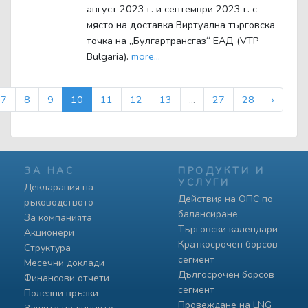
август 2023 г. и септември 2023 г. с
място на доставка Виртуална търговска
точка на „Булгартрансгаз“ ЕАД (VTP
Bulgaria).
more...
7
8
9
10
11
12
13
...
27
28
›
ЗА НАС
ПРОДУКТИ И
УСЛУГИ
Декларация на
Действия на ОПС по
ръководството
балансиране
За компанията
Търговски календари
Акционери
Краткосрочен борсов
Структура
сегмент
Месечни доклади
Дългосрочен борсов
Финансови отчети
сегмент
Полезни връзки
Провеждане на LNG