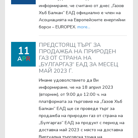
информираме, че считано от днес „Газов
Хъб Балкан“ ЕАД официално е член на
Асоциацията на Европейските енергийни
борси – EUROPEX.
more...
ПРЕДСТОЯЩ ТЪРГ ЗА
11
ПРОДАЖБА НА ПРИРОДЕН
ГАЗ ОТ СТРАНА НА
A
P
R
„БУЛГАРГАЗ“ ЕАД ЗА МЕСЕЦ
МАЙ 2023 Г.
Имаме удоволствието да Ви
информираме, че на 18 април 2023
(вторник), от 9:00 до 12:00 ч. на
платформата за търговия на „Газов Хъб
Балкан“ ЕАД ще се проведе търг за
продажба на природен газ от страна на
„Булгаргаз“ ЕАД за продукт с период на
доставка май 2023 с място на доставка
Виртуална търговска точка на