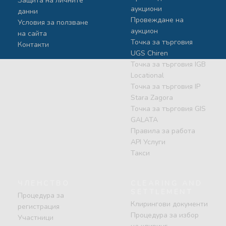
Защита на личните
аукциони
данни
Провеждане на
Условия за ползване
аукцион
на сайта
Точка за търговия
Контакти
UGS Chiren
Точка за търговия IGB
Locational
Точка за търговия IP
Stara Zagora
Точка за търговия GIS
GALATA
Правила за работа
API Услуги
Такси
ЧЛЕНСТВО
CLEARING AND
SETTLEMENT
Процедура за
Клирингови документи
регистрация
Процедура за избор
Участници