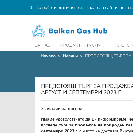
За да работи оптимално за Вас, този сайт използв
ЗА НАС
ПРОДУКТИ И УСЛУГИ
ЧЛЕНСТ
Начало
>
Новини
>
ПРЕДСТОЯЩ ТЪРГ ЗА П
ПРЕДСТОЯЩ ТЪРГ ЗА ПРОДАЖБА 
АВГУСТ И СЕПТЕМВРИ 2023 Г
Уважаеми партньори,
Имаме удоволствието да Ви информираме, ч
проведе търг за
продажба на природен газ
септември 2023 г.
с място на доставка Виртуа