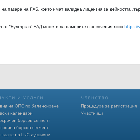
 на пазара на ГХБ, които имат валидна лицензия за дейността „тъ
https:/
 от "Булгаргаз" ЕАД можете да намерите в посочения линк:
ДУКТИ И УСЛУГИ
ЧЛЕНСТВО
вия на ОПС по балансиране
Процедура за регистрация
вски календари
Участници
осрочен борсов сегмент
срочен борсов сегмент
ждане на LNG аукциони