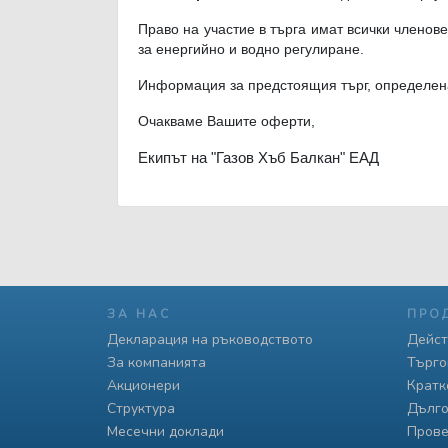
Право на участие в търга имат всички членове
за енергийно и водно регулиране.
Информация за предстоящия търг, определена
Очакваме Вашите оферти,
Екипът на "Газов Хъб Балкан" ЕАД
ЗА НАС
ПРО
Декларация на ръководството
Дейст
За компанията
Търго
Акционери
Кратк
Структура
Дълго
Месечни доклади
Прове