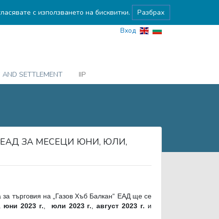
гласявате с използването на бисквитки.
Разбрах
Вход
G AND SETTLEMENT
IIP
 ЕАД ЗА МЕСЕЦИ ЮНИ, ЮЛИ,
а за търговия на „Газов Хъб Балкан“ ЕАД ще се
а
юни 2023 г.
,
юли 2023 г.
,
август 2023 г.
и