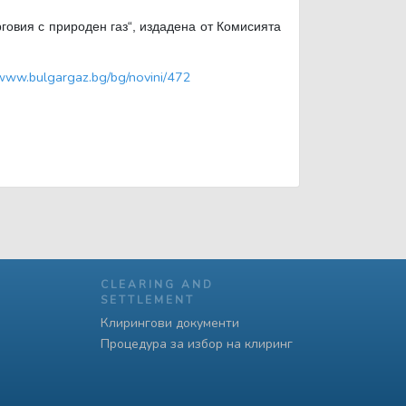
рговия с природен газ“, издадена от Комисията
/www.bulgargaz.bg/bg/novini/472
CLEARING AND
SETTLEMENT
Клирингови документи
Процедура за избор на клиринг