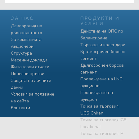
ЗА НАС
ПРОДУКТИ И
УСЛУГИ
Декларация на
Действия на ОПС по
ръководството
балансиране
За компанията
Търговски календари
Акционери
Краткосрочен борсов
Структура
сегмент
Месечни доклади
Дългосрочен борсов
Финансови отчети
сегмент
Полезни връзки
Провеждане на LNG
Защита на личните
аукциони
данни
Провеждане на
Условия за ползване
аукцион
на сайта
Точка за търговия
Контакти
UGS Chiren
Точка за търговия IGB
Locational
Точка за търговия IP