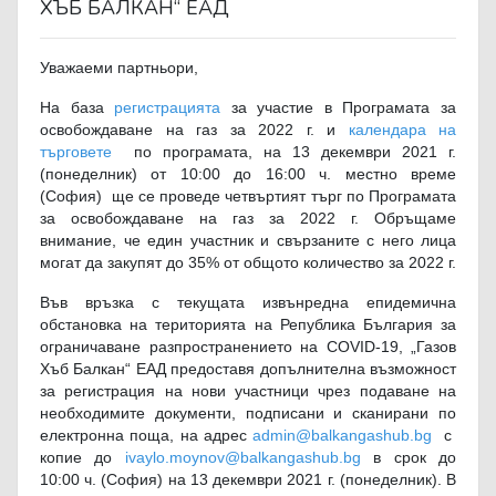
ХЪБ БАЛКАН“ ЕАД
Уважаеми партньори,
На база
регистрацията
за участие в Програмата за
освобождаване на газ за 2022 г. и
календара на
търговете
по програмата, на 13 декември 2021 г.
(понеделник) от 10:00 до 16:00 ч. местно време
(София) ще се проведе четвъртият търг по Програмата
за освобождаване на газ за 2022 г. Обръщаме
внимание, че един участник и свързаните с него лица
могат да закупят до 35% от общото количество за 2022 г.
Във връзка с текущата извънредна епидемична
обстановка на територията на Република България за
ограничаване разпространението на COVID-19, „Газов
Хъб Балкан“ ЕАД предоставя допълнителна възможност
за регистрация на нови участници чрез подаване на
необходимите документи, подписани и сканирани по
електронна поща, на адрес
admin@balkangashub.bg
с
копие до
ivaylo.moynov@balkangashub.bg
в срок до
10:00 ч. (София) на 13 декември 2021 г. (понеделник). В