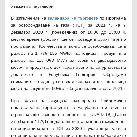
Уважаеми партньори,
В изпълнение на
календара на търговете
по Програма
за освобождаване на газа (ПОГ) за 2021 г., на 7
декември 2020 г. (понеделник) от 10:00 до 16:00 ч.
местно време (София) ще се проведе вторият търг по
програмата. Количествата, които се освобождават са в
размер на 1 775 135 МWh/г. за годишен продукт и в
размер на 118 063
MWh
за всеки от дванадесетте
месечни продукта, с цел гарантиране на сигурността на
доставките в Република България. Обръщаме
внимание, че един участник и свързаните с него лица
могат да закупят до 50% от общото количество за 2021 г.
Във връзка с текущата извънредна епидемична
обстановка на територията на Република България за
ограничаване разпространението на COVID-19, „Газов
Хъб Балкан“ ЕАД предоставя допълнителна възможност
на регистрираните в ПОГ за 2020 г. участници, както и
потенциални нови участници да подадат необходимите