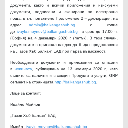
документи, както и всички приложения и изискуеми
документи, подписани и сканирани по електронна
поща, в т.ч. попълнено Приложение 2 – декларация, на
адрес
admin@balkangashub.bg
с копие
до
ivaylo.moynov@balkangashub.bg
в срок до 17:00 ч.
(София) на 4 декември 2020 г. (петък). В тези случаи,
документите в оригинал следва да бъдат предоставени
на „Газов Хъб Балкан“ ЕАД при първа възможност.
Необходимите документи и приложения са описани
в
новината
, публикувана на 13 ноември 2020 г., като
същите са налични и в секция Продукти и услуги, GRP
сегмент на страницата
http://balkangashub.bg
.
Лице за контакт:
Ивайло Мойнов
„Газов Хъб Балкан“ ЕАД
Имейл:
ivaylo.moynov@balkangashub.bg