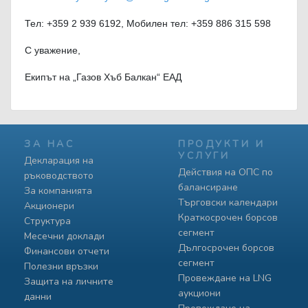
Тел: +359 2 939 6192, Мобилен тел: +359 886 315 598
С уважение,
Екипът на „Газов Хъб Балкан“ ЕАД
ЗА НАС
ПРОДУКТИ И
УСЛУГИ
Декларация на
Действия на ОПС по
ръководството
балансиране
За компанията
Търговски календари
Акционери
Краткосрочен борсов
Структура
сегмент
Месечни доклади
Дългосрочен борсов
Финансови отчети
сегмент
Полезни връзки
Провеждане на LNG
Защита на личните
аукциони
данни