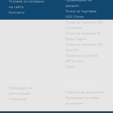
Провеждане на
Условия за ползване
аукцион
на сайта
Точка за търговия
Контакти
UGS Chiren
Точка за търговия IGB
Locational
Точка за търговия IP
Stara Zagora
Точка за търговия GIS
GALATA
Правила за работа
API Услуги
Такси
ЧЛЕНСТВО
CLEARING AND
SETTLEMENT
Процедура за
Клирингови документи
регистрация
Процедура за избор
Участници
на клиринг