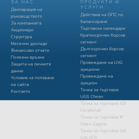
ЗА НАС
ПРОДУКТИ И
УСЛУГИ
Декларация на
Действия на ОПС по
ръководството
балансиране
За компанията
Търговски календари
Акционери
Краткосрочен борсов
Структура
сегмент
Месечни доклади
Дългосрочен борсов
Финансови отчети
сегмент
Полезни връзки
Провеждане на LNG
Защита на личните
аукциони
данни
Провеждане на
Условия за ползване
аукцион
на сайта
Точка за търговия
Контакти
UGS Chiren
Точка за търговия IGB
Locational
Точка за търговия IP
Stara Zagora
Точка за търговия GIS
GALATA