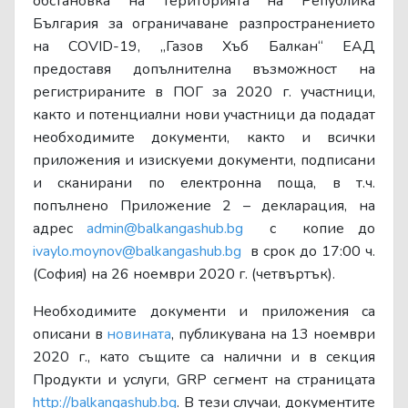
обстановка на територията на Република
България за ограничаване разпространението
на COVID-19, „Газов Хъб Балкан“ ЕАД
предоставя допълнителна възможност на
регистрираните в ПОГ за 2020 г. участници,
както и потенциални нови участници да подадат
необходимите документи, както и всички
приложения и изискуеми документи, подписани
и сканирани по електронна поща, в т.ч.
попълнено Приложение 2 – декларация, на
адрес
admin@balkangashub.bg
с копие до
ivaylo.moynov@balkangashub.bg
в срок до 17:00 ч.
(София) на 26 ноември 2020 г. (четвъртък).
Необходимите документи и приложения са
описани в
новината
, публикувана на 13 ноември
2020 г., като същите са налични и в секция
Продукти и услуги, GRP сегмент на страницата
http://balkangashub.bg
. В тези случаи, документите