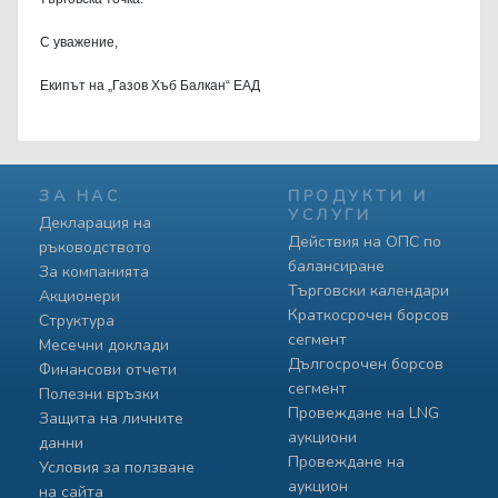
С уважение,
Екипът на „Газов Хъб Балкан“ ЕАД
ЗА НАС
ПРОДУКТИ И
УСЛУГИ
Декларация на
Действия на ОПС по
ръководството
балансиране
За компанията
Търговски календари
Акционери
Краткосрочен борсов
Структура
сегмент
Месечни доклади
Дългосрочен борсов
Финансови отчети
сегмент
Полезни връзки
Провеждане на LNG
Защита на личните
аукциони
данни
Провеждане на
Условия за ползване
аукцион
на сайта