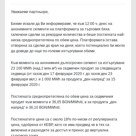
Уважаеми партньори,
Бихме искали да Ви информираме, че към 12:00 ч. днес на
анонимните сегменти на платформата за търговия бяха
сключени сделки за рекордни количества и беше постигната най-
ниска среднопретеглена по обем цена. Платформата остава
отворена за сделки до края на деня, което потенциално би могло
да доведе до още по-големи изтъргувани обеми.
Към момента на анонимния дългосрочен сегмент са изтъргувани
23 100 MWh (над 2 млн.м³) на седмичен продукт за следващата
седмица (от газов ден 17 февруари 2020 г. до газов ден 23
февруари вкл.) и 1 000 MWh за продукта „ден напред“ за 15
февруари 2020 г.
Постигната среднопретеглена по обем цена за седмичния
продукт към момента е 36,05 BGN/MWh/d, а за продукта „ден
напред“ е 36,10 BGN/MWh/d.
Постигнатите цени са с около 18% по-ниски от регулираната
цена, одобрена от КЕВР, като се има предвид че в тях са
включени и разходите за достъп и пренос до виртуална
търговска точка.