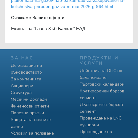
platformata-na-gazov-hab-balkan-ead-za-zakupuvane-na-
kolichestva-priroden-gaz-za-m-mai-2026-g-964.html
Очакваме Вашите оферти,
Екипът на "Газов Хъб Балкан" ЕАД
ЗА НАС
ПРОДУКТИ И
УСЛУГИ
Декларация на
Действия на ОПС по
ръководството
балансиране
За компанията
Търговски календари
Акционери
Краткосрочен борсов
Структура
сегмент
Месечни доклади
Дългосрочен борсов
Финансови отчети
сегмент
Полезни връзки
Провеждане на LNG
Защита на личните
аукциони
данни
Провеждане на
Условия за ползване