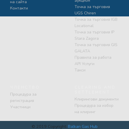
аукцион
на сайта
Точка за търговия
Контакти
UGS Chiren
Точка за търговия IGB
Locational
Точка за търговия IP
Stara Zagora
Точка за търговия GIS
GALATA
Правила за работа
API Услуги
Такси
ЧЛЕНСТВО
CLEARING AND
SETTLEMENT
Процедура за
Клирингови документи
регистрация
Процедура за избор
Участници
на клиринг
© 2019 Copyright:
Balkan Gas Hub