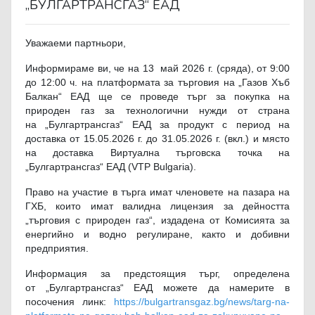
„БУЛГАРТРАНСГАЗ“ ЕАД
Уважаеми партньори,
Информираме ви, че на 1
3
май 2026 г. (сряда), от 9:00
до 12:00 ч. на платформата за търговия на „Газов Хъб
Балкан“ ЕАД ще се проведе търг за покупка на
природен газ за технологични нужди от страна
на „Булгартрансгаз“ ЕАД за продукт с период на
доставка от 1
5
.05.2026 г. до 31.05.2026 г. (вкл.) и място
на доставка Виртуална търговска точка на
„Булгартрансгаз“ ЕАД (VTP Bulgaria).
Право на участие в търга имат членовете на пазара на
ГХБ, които имат валидна лицензия за дейността
„търговия с природен газ“, издадена от Комисията за
енергийно и водно регулиране, както и добивни
предприятия.
Информация за предстоящия търг, определена
от „Булгартрансгаз“ ЕАД можете да намерите в
посочения линк:
https://bulgartransgaz.bg/news/targ-na-