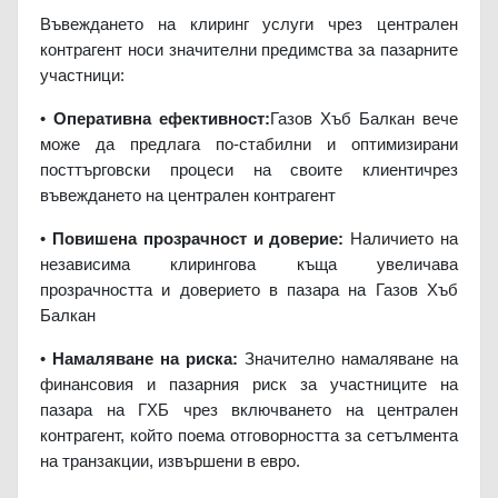
Въвеждането на клиринг услуги чрез централен
контрагент носи значителни предимства за пазарните
участници:
•
Оперативна ефективност:
Газов Хъб Балкан вече
може да предлага по-стабилни и оптимизирани
посттърговски процеси на своите клиенти
чрез
въвеждането на централен контрагент
•
Повишена прозрачност и доверие:
Наличието на
независима клирингова къща увеличава
прозрачността и доверието в пазара на Газов Хъб
Балкан
•
Намаляване на риска:
Значително намаляване на
финансовия и пазарния риск за участниците на
пазара на ГХБ чрез включването на централен
контрагент, който поема отговорността за сетълмента
на транзакции, извършени в евро.