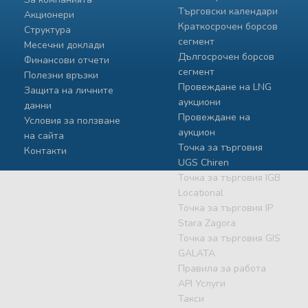
Търговски календари
Акционери
Краткосрочен борсов
Структура
сегмент
Месечни доклади
Дългосрочен борсов
Финансови отчети
сегмент
Полезни връзки
Провеждане на LNG
Защита на личните
аукциони
данни
Провеждане на
Условия за ползване
аукцион
на сайта
Точка за търговия
Контакти
UGS Chiren
Точка за търговия IGB
Locational
Точка за търговия IP
Stara Zagora
Точка за търговия GIS
GALATA
Правила за работа
API Услуги
Такси