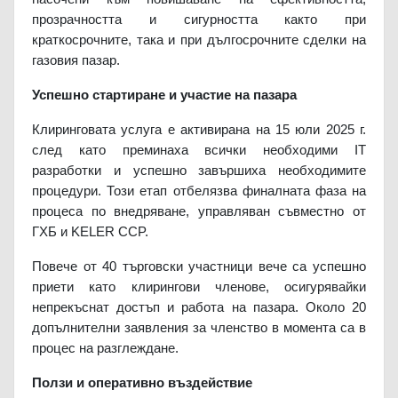
прозрачността и сигурността както при
краткосрочните, така и при дългосрочните сделки на
газовия пазар.
Успешно стартиране и участие на пазара
Клиринговата услуга е активирана на 15 юли 2025 г.
след като преминаха всички необходими IT
разработки и успешно завършиха необходимите
процедури. Този етап отбелязва финалната фаза на
процеса по внедряване, управляван съвместно от
ГХБ и KELER CCP.
Повече от 40 търговски участници вече са успешно
приети като клирингови членове, осигурявайки
непрекъснат достъп и работа на пазара. Около 20
допълнителни заявления за членство в момента са в
процес на разглеждане.
Ползи и оперативно въздействие