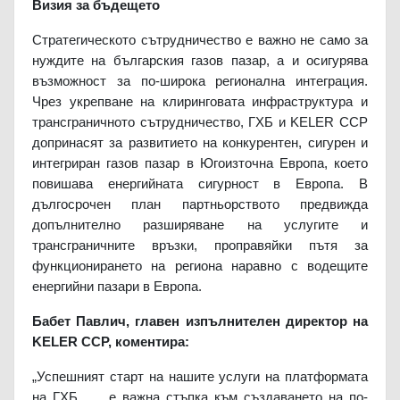
Визия за бъдещето
Стратегическото сътрудничество е важно не само за
нуждите на българския газов пазар, а и осигурява
възможност за по-широка регионална интеграция.
Чрез укрепване на клиринговата инфраструктура и
трансграничното сътрудничество, ГХБ и KELER CCP
допринасят за развитието на конкурентен, сигурен и
интегриран газов пазар в Югоизточна Европа, което
повишава енергийната сигурност в Европа. В
дългосрочен план партньорството предвижда
допълнително разширяване на услугите и
трансграничните връзки, проправяйки пътя за
функционирането на региона наравно с водещите
енергийни пазари в Европа.
Бабет Павлич, главен изпълнителен директор на
KELER CCP, коментира:
„Успешният старт на нашите услуги на платформата
на ГХБ
е важна стъпка към създаването на по-