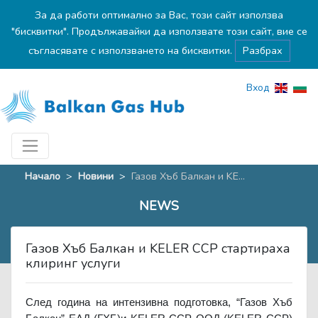
За да работи оптимално за Вас, този сайт използва
"бисквитки". Продължавайки да използвате този сайт, вие се
съгласявате с използването на бисквитки.
Разбрах
Вход
Начало
>
Новини
>
Газов Хъб Балкан и KE...
NEWS
Газов Хъб Балкан и KELER CCP стартираха
клиринг услуги
След година на интензивна подготовка, “Газов Хъб