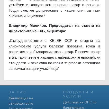
устойчив и конкурентен енергиен пазар в региона.
Горди сме, че допринасяме с нашия опит за тази
значима инициатива.“
Владимир Малинов, Председател на съвета на
директорите на ГХБ, акцентира:
„Сътрудничеството с KELER CCP и стартът на
клиригновите услуги бележат повратна точка в
развитието на българския газов пазар. Газовият пазар
в България вече е наравно с най-високите европейски
стандарти и отключва по-голям търговски потенциал
за всички пазарни участници“
ЗА НАС
ПРОДУКТИ И
УСЛУГИ
Декларация на
Действия на ОПС по
ръководството
балансиране
За компанията