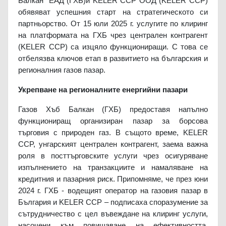
Балкан” ЕАД (ГХБ)
и KELER CCP ООД (KELER CCP)
обявяват успешния старт на стратегическото си
партньорство. От 15 юли 2025 г. услугите по клиринг
на платформата на ГХБ чрез централен контрагент
(KELER CCP) са изцяло функциониращи. С това се
отбелязва ключов етап в развитието на българския и
регионалния газов пазар.
Укрепване на регионалните енергийни пазари
Газов Хъб Балкан (ГХБ) предоставя напълно
функциониращ организиран пазар за борсова
търговия с природен газ. В същото време, KELER
CCP, унгарският централен контрагент, заема важна
роля в посттърговските услуги чрез осигуряване
изпълнението на транзакциите и намаляване на
кредитния и пазарния риск. Припомняме, че през юни
2024 г. ГХБ - водещият оператор на газовия пазар в
България и KELER CCP – подписаха споразумение за
сътрудничество с цел въвеждане на клиринг услуги,
насочени към повишаване на ефективността,