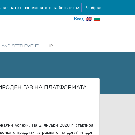
гласявате с използването на бисквитки.
Разбрах
Вход
G AND SETTLEMENT
IIP
РИРОДЕН ГАЗ НА ПЛАТФОРМАТА
нални успехи. На 2 януари 2020 г. стартира
лки с продукти „в рамките на деня“ и „ден