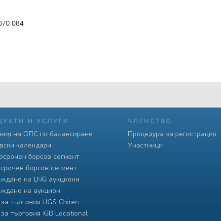
070 084
ДУКТИ И УСЛУГИ
ЧЛЕНСТВО
вия на ОПС по балансиране
Процедура за регистрация
вски календари
Участници
осрочен борсов сегмент
срочен борсов сегмент
ждане на LNG аукциони
ждане на аукцион
 за търговия UGS Chiren
 за търговия IGB Locational