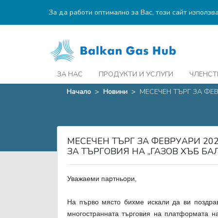
За да работи оптимално за Вас, този сайт използв
ЗА НАС
ПРОДУКТИ И УСЛУГИ
ЧЛЕНСТ
Начало
>
Новини
>
МЕСЕЧЕН ТЪРГ ЗА ФЕВР
МЕСЕЧЕН ТЪРГ ЗА ФЕВРУАРИ 2
ЗА ТЪРГОВИЯ НА „ГАЗОВ ХЪБ БА
Уважаеми партньори,
На първо място бихме искали да ви поздрав
многостранната търговия на платформата н