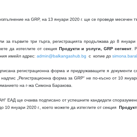
а изпълнение на
GRP
, на 13 януари 2020 г. ще се проведе месечен т
ли за първите три търга, регистрацията продължава до 8 януари 
ете да изтеглите от секция
Продукти и услуги, GRP сегмент
. 
дния имейл адрес:
admin@balkangashub.bg
с копие до
simona.bar
писана регистрационна форма и придружаващите я документи сл
адпис „Регистрационна форма за GRP“ не по-късно от 10 януари 2
иманието на г-жа Симона Баракова.
“ ЕАД ще очаква подписано от успешните кандидати споразумени
о 10 януари 2020 г., което можете да изтеглите от секция
Продукт