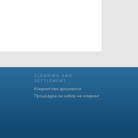
CLEARING AND
SETTLEMENT
Клирингови документи
Процедура за избор на клиринг