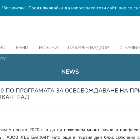
а "бисквитки". Продължавайки да използвате този сайт, вие се съ
ВО
REMIT
НОВИНИ
ПАЗАРЕН НАДЗОР
CLEARIN
У...
NEWS
020 ПО ПРОГРАМАТА ЗА ОСВОБОЖДАВАНЕ НА П
ЛКАН“ ЕАД
им с новата 2020 г. и да ви пожелаем много лични и професио
а „ГАЗОВ ХЪБ БАЛКАН“ като още в първия ден бяха сключени сде