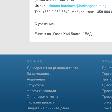
Имейл:
simona.barakova@balkangashub.bg
Тел: +359 2 939 6549, Мобилен тел: +359 884 
С уважение,
Екипът на „Газов Хъб Балкан“ ЕАД
ЗА НАС
ПРО
Декларация на ръководството
Дейст
За компанията
Търго
Акционери
Кратк
Структура
Дълго
Месечни доклади
Прове
Финансови отчети
Прове
Полезни връзки
Точка
Защита на личните данни
Точка