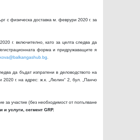
ърг с физическа доставка м. феврури 2020 г. за
2020 г. включително, като за целта следва да
Регистрационната форма и придружаващите я
akova@balkangashub.bg
.
едва да бъдат изпратени в деловодството на
020 г. на адрес: ж.к. „Люлин“ 2, бул. „Панчо
е за участие (без необходимост от попълване
и и услуги, сегмент
GRP
.