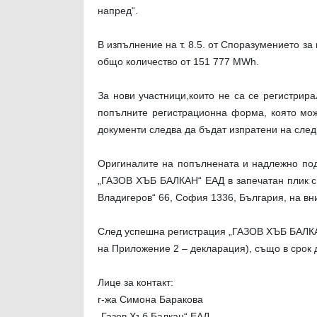
напред“.
В изпълнение на т. 8.5. от Споразумението з
общо количество от 151
7
77
MWh.
За нови участници
,
които не са се регистрира
попълните регистрационна форма, която мож
документи следва да бъдат изпратени на сле
Оригиналите на попълнената и надлежно под
„ГАЗОВ ХЪБ БАЛКАН“ ЕАД в запечатан плик с н
Владигеров“ 66, София 1336, България
,
на вн
След успешна регистрация „ГАЗОВ ХЪБ БАЛКАН
на Приложение 2 – декларация), също в срок д
Лице за контакт:
г-жа Симона Баракова
„Газов Хъб Балкан“ ЕАД