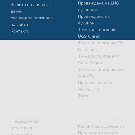
Провеждане на LNG
Защита на личните
аукциони
данни
Провеждане на
Условия за ползване
аукцион
на сайта
Точка за търговия
Контакти
UGS Chiren
Точка за търговия IGB
Locational
Точка за търговия IP
Stara Zagora
Точка за търговия GIS
GALATA
Правила за работа
API Услуги
Такси
ЧЛЕНСТВО
CLEARING AND
SETTLEMENT
Процедура за
Клирингови документи
регистрация
Процедура за избор
Участници