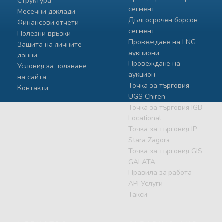
Структура
сегмент
Месечни доклади
Дългосрочен борсов
Финансови отчети
сегмент
Полезни връзки
Провеждане на LNG
Защита на личните
аукциони
данни
Провеждане на
Условия за ползване
аукцион
на сайта
Точка за търговия
Контакти
UGS Chiren
Точка за търговия IGB
Locational
Точка за търговия IP
Stara Zagora
Точка за търговия GIS
GALATA
Правила за работа
API Услуги
Такси